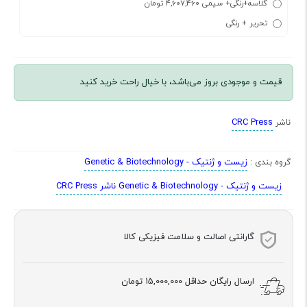
گلاسه+رنگی+ سیمی 4,607,460 تومان
تحریر + رنگی
قیمت و موجودی بروز می‌باشد، با خیال راحت خرید کنید
CRC Press
ناشر
زیست و ژنتیک - Genetic & Biotechnology
گروه بندی :
زیست و ژنتیک - Genetic & Biotechnology ناشر CRC Press
گارانتی اصالت و سلامت فیزیکی کالا
ارسال رایگان حداقل
15,000,000 تومان