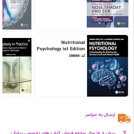
12th Edition 12th
Edition
کد: 193034
Nutritional
Psychology 1st Edition
کد: 198069
ارسـال به سراسر
بیش از ۱۰ سال سابقه فروش کتاب‌ های تخصصی پزشکی