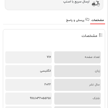
ارسال سریع با اسنپ
مشخصات
پرسش و پاسخ
مشخصات
تعداد صفحه
716
زبان
انگلیسی
سال نشر
2022
شابک
9781032055251