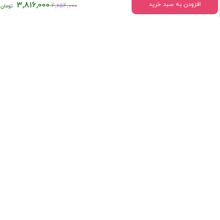
قیمت
3,816,000
افزودن به سبد خرید
4,654,000
اصلی:
اطلاعات تماس
۴,۶۵۴,۰۰۰
تومان
میدان انقلاب خیابان وحیدنظری بین خیابان دانشگاه و فخررازی کوچه
بود.
قدیری پلاک 23 واحد5
تلفن:
02166407009
درباره فروشگاه کتاب ستابوک
کتاب سِتابوک با تکیه بر چند دهه سابقه فعالیت و با در اختیار داشتن
امکانات مدرن و پیشرفته، پرسنل مجرب و کارآزموده و با بهره‌مندی از توان
فنی و ظرفیت‌های موجود، بستری مناسب برای تبادل اندیشه و همکاری با