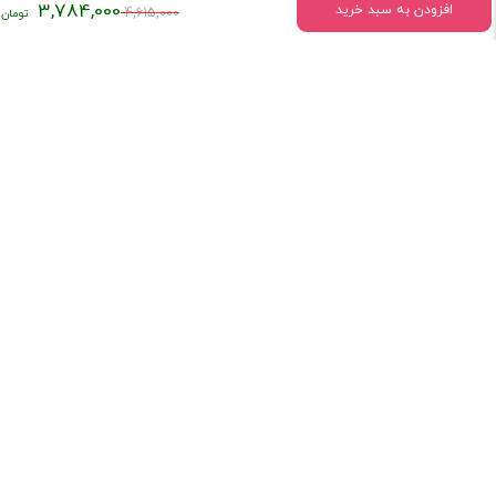
قیمت
3,784,000
افزودن به سبد خرید
4,615,000
اصلی:
اطلاعات تماس
۴,۶۱۵,۰۰۰
تومان
میدان انقلاب خیابان وحیدنظری بین خیابان دانشگاه و فخررازی کوچه
بود.
قدیری پلاک 23 واحد5
تلفن:
02166407009
درباره فروشگاه کتاب ستابوک
کتاب سِتابوک با تکیه بر چند دهه سابقه فعالیت و با در اختیار داشتن
امکانات مدرن و پیشرفته، پرسنل مجرب و کارآزموده و با بهره‌مندی از توان
فنی و ظرفیت‌های موجود، بستری مناسب برای تبادل اندیشه و همکاری با