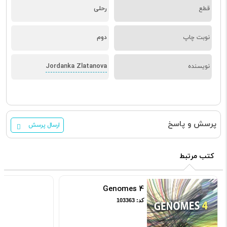
قطع
رحلی
نوبت چاپ
دوم
Jordanka Zlatanova
نویسنده
پرسش و پاسخ
ارسال پرسش
کتب مرتبط
Genomes 4
کد: 103363