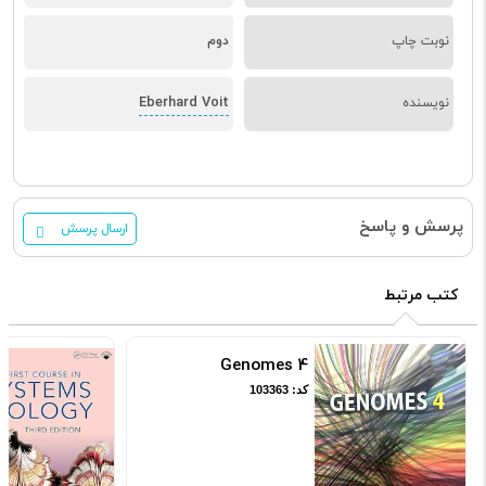
نوبت چاپ
دوم
Eberhard Voit
نویسنده
پرسش و پاسخ
ارسال پرسش
کتب مرتبط
Genomes 4
کد: 103363