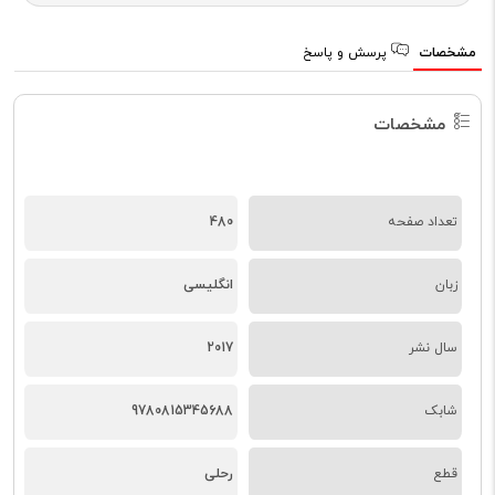
مشخصات
پرسش و پاسخ
مشخصات
تعداد صفحه
480
زبان
انگلیسی
سال نشر
2017
شابک
9780815345688
قطع
رحلی