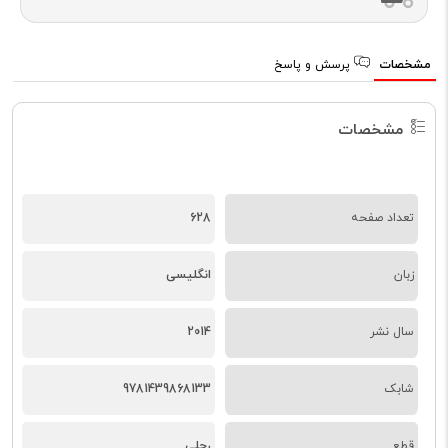
مشخصات
پرسش و پاسخ
مشخصات
تعداد صفحه
628
زبان
انگلیسی
سال نشر
2014
شابک
9781439868133
قطع
رحلی