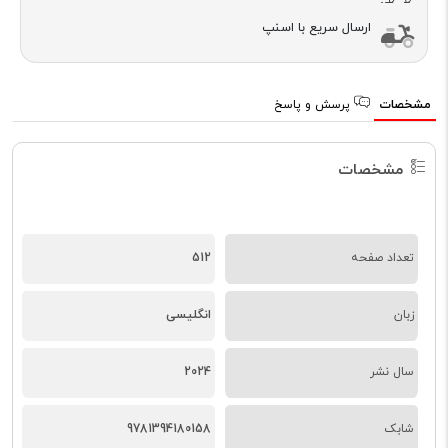
ارسال سریع با اسنپ
مشخصات
پرسش و پاسخ
مشخصات
تعداد صفحه
512
زبان
انگلیسی
سال نشر
2024
شابک
9781394180158