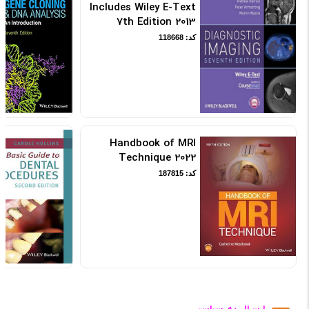
Includes Wiley E-Text
7th Edition 2013
کد: 118668
Handbook of MRI
Technique 2022
کد: 187815