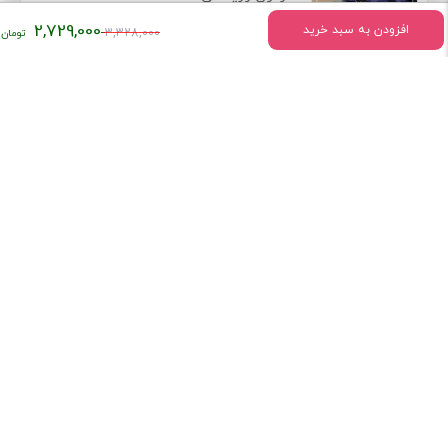
قیمت
2,729,000
افزودن به سبد خرید
3,328,000
اصلی:
۳,۳۲۸,۰۰۰
تومان
اطلاعات تماس
بود.
میدان انقلاب خیابان وحیدنظری بین خیابان دانشگاه و فخررازی کوچه
قدیری پلاک 23 واحد5
تلفن:
02166407009
درباره فروشگاه کتاب ستابوک
کتاب سِتابوک با تکیه بر چند دهه سابقه فعالیت و با در اختیار داشتن