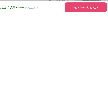
قیمت
1,876,000
افزودن به سبد خرید
2,288,000
اصلی:
۲,۲۸۸,۰۰۰
تومان
اطلاعات تماس
بود.
میدان انقلاب خیابان وحیدنظری بین خیابان دانشگاه و فخررازی کوچه
قدیری پلاک 23 واحد5
تلفن:
02166407009
درباره فروشگاه کتاب ستابوک
کتاب سِتابوک با تکیه بر چند دهه سابقه فعالیت و با در اختیار داشتن