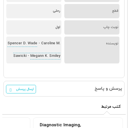
قطع
رحلی
نوبت چاپ
اول
Spencer D. Wade
Caroline M.
نویسنده
-
Sawicki
Megann K. Smiley
-
پرسش و پاسخ
ارسال پرسش
کتب مرتبط
Diagnostic Imaging,