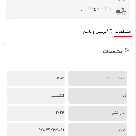
ارسال سریع با اسنپ
مشخصات
پرسش و پاسخ
مشخصات
تعداد صفحه
352
زبان
انگلیسی
سال نشر
2024
شابک
9781394164899