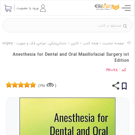
ورود یا عضویت
صفحه نخست
همه کتب
لاتین
دندانپزشکی، جراحی فک و صورت - Dentistry & Maxillofacial Surgery
Anesthesia for Dental and Oral Maxillofacial Surgery 1st
Edition
کد :
196078
198)
(