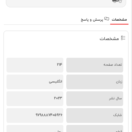
مشخصات
پرسش و پاسخ
مشخصات
تعداد صفحه
214
زبان
انگلیسی
سال نشر
2023
شابک
9798887405926
قطع
رحلی