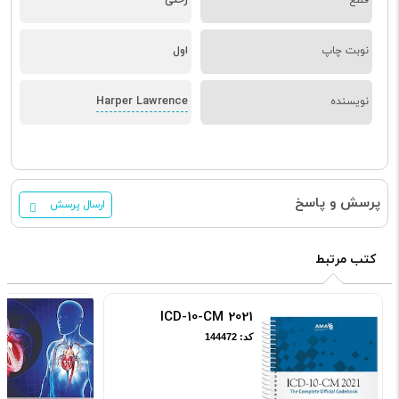
نوبت چاپ
اول
Harper Lawrence
نویسنده
پرسش و پاسخ
ارسال پرسش
کتب مرتبط
ICD-10-CM 2021
کد: 144472