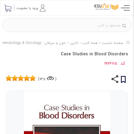
ورود یا عضویت
صفحه نخست
همه کتب
لاتین
خون و سرطان - Hematology & Oncology
Case Studies in Blood Disorders
کد :
197475
138)
(