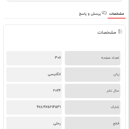
مشخصات
پرسش و پاسخ
مشخصات
تعداد صفحه
306
زبان
انگلیسی
سال نشر
2024
شابک
9781975214531
قطع
رحلی